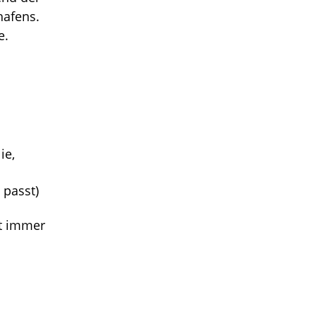
hafens.
e.
ie,
 passt)
st immer