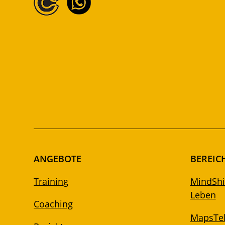
ANGEBOTE
BEREIC
Training
MindShif
Leben
Coaching
MapsTel