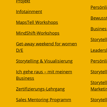
Projekt
Persönl
Infotainment
Bewuss
MapsTell Workshops
Business
MindShift-Workshops
Storytel
Get-away weekend for women
D/E
Leadersh
Storytelling & Visualisierung
Persönli
Ich gehe raus – mit meinem
Storytel
Business
Storytel
Zertifizierungs-Lehrgang
Marketi
Sales Mentoring Programm
Storyte