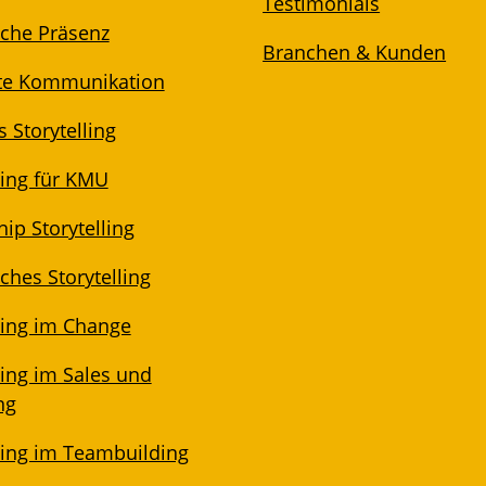
Testimonials
iche Präsenz
Branchen & Kunden
te Kommunikation
 Storytelling
ling für KMU
ip Storytelling
ches Storytelling
ling im Change
ling im Sales und
ng
lling im Teambuilding