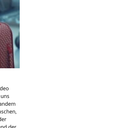
ideo
 uns
mandem
nschen,
der
end der