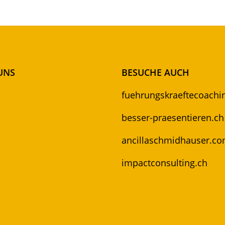
UNS
BESUCHE AUCH
fuehrungskraeftecoachi
besser-praesentieren.ch
ancillaschmidhauser.c
impactconsulting.ch