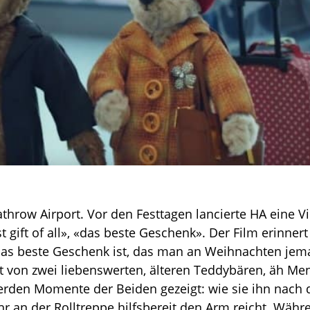
hrow Airport. Vor den Festtagen lancierte HA eine V
gift of all», «das beste Geschenk». Der Film erinnert
as beste Geschenk ist, das man an Weihnachten je
 von zwei liebenswerten, älteren Teddybären, äh Me
werden Momente der Beiden gezeigt: wie sie ihn nach 
hr an der Rolltreppe hilfsbereit den Arm reicht. Währ