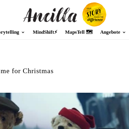
orytelling
MindShift⚡
MapsTell 🗺️
Angebote
ome for Christmas