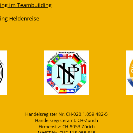
lling im Teambuilding
ling Heldenreise
Handelsregister Nr. CH-020.1.059.482-5
Handelsregisteramt: CH-Zürich
Firmensitz: CH-8053 Zürich
MWST Nr. CHE-115.958.645