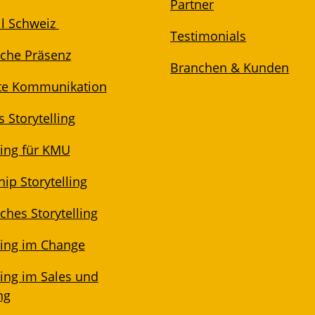
Partner
l Schweiz
Testimonials
iche Präsenz
Branchen & Kunden
te Kommunikation
 Storytelling
ling für KMU
ip Storytelling
ches Storytelling
ling im Change
ling im Sales und
ng