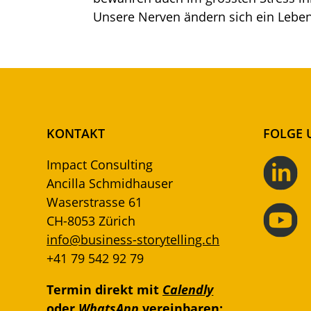
Unsere Nerven ändern sich ein Leben 
KONTAKT
FOLGE 
Impact Consulting
Ancilla Schmidhauser
Waserstrasse 61
CH-8053 Zürich
info@business-storytelling.ch
+41 79 542 92 79
Termin direkt mit
Calendly
oder
WhatsApp
vereinbaren: