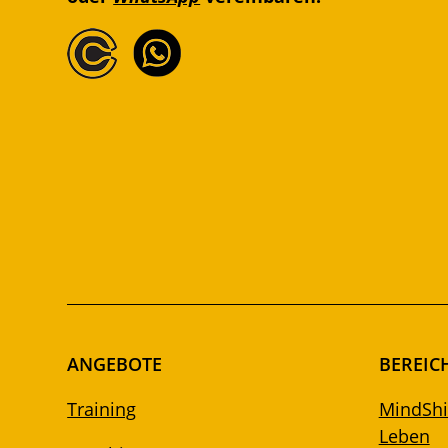
ANGEBOTE
BEREIC
Training
MindShif
Leben