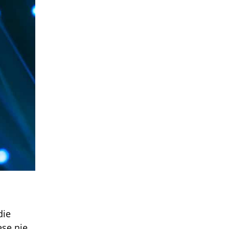
die
se nie.