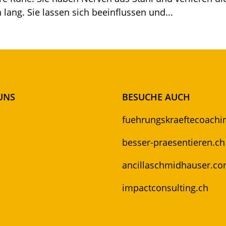
lang. Sie lassen sich beeinflussen und...
UNS
BESUCHE AUCH
fuehrungskraeftecoachi
besser-praesentieren.ch
ancillaschmidhauser.c
impactconsulting.ch