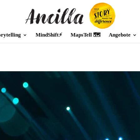
orytelling
MindShift⚡
MapsTell 🗺️
Angebote