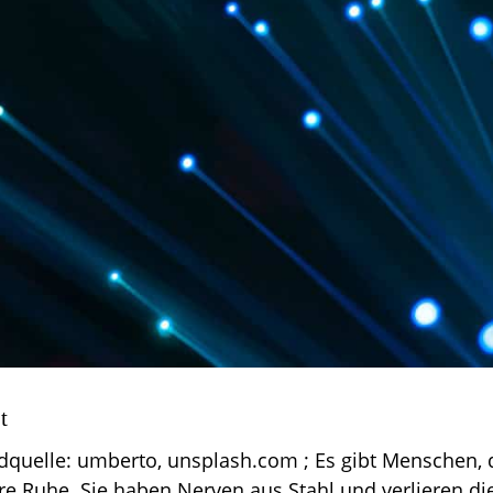
t
ldquelle: umberto, unsplash.com ; Es gibt Menschen, 
e Ruhe. Sie haben Nerven aus Stahl und verlieren die