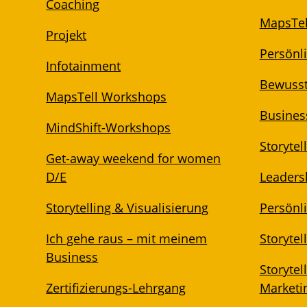
Coaching
MapsTel
Projekt
Persönl
Infotainment
Bewuss
MapsTell Workshops
Business
MindShift-Workshops
Storytel
Get-away weekend for women
D/E
Leadersh
Storytelling & Visualisierung
Persönli
Ich gehe raus – mit meinem
Storytel
Business
Storytel
Zertifizierungs-Lehrgang
Marketi