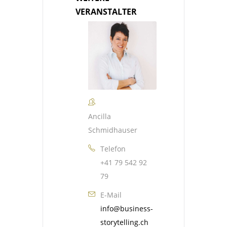
VERANSTALTER
Ancilla
Schmidhauser
Telefon
+41 79 542 92
79
E-Mail
info@business-
storytelling.ch