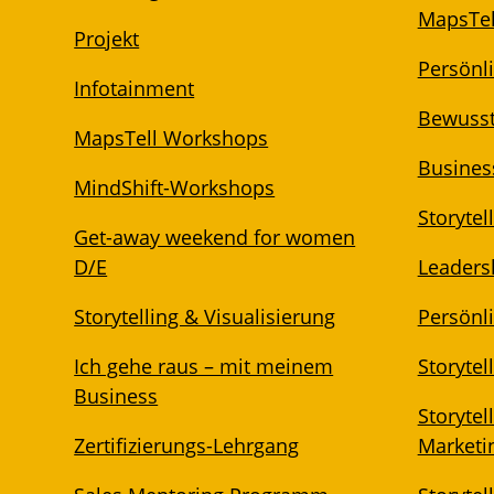
MapsTel
Projekt
Persönl
Infotainment
Bewuss
MapsTell Workshops
Business
MindShift-Workshops
Storytel
Get-away weekend for women
D/E
Leadersh
Storytelling & Visualisierung
Persönli
Ich gehe raus – mit meinem
Storytel
Business
Storytel
Zertifizierungs-Lehrgang
Marketi