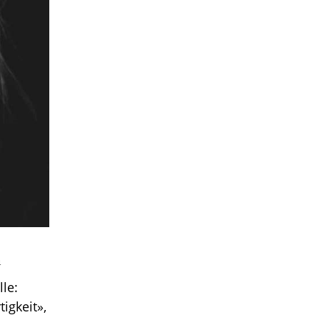
n
le:
igkeit»,