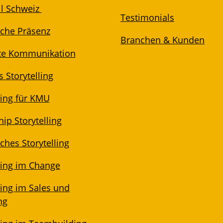
l Schweiz
Testimonials
iche Präsenz
Branchen & Kunden
te Kommunikation
 Storytelling
ling für KMU
ip Storytelling
ches Storytelling
ling im Change
ling im Sales und
ng