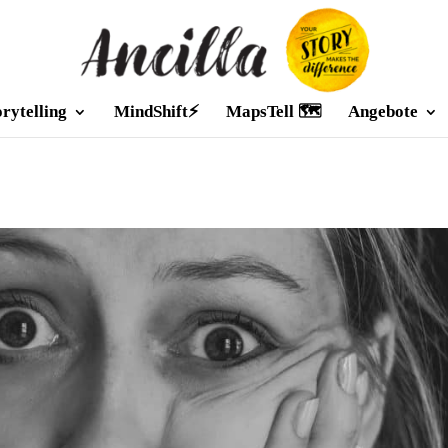
orytelling
MindShift⚡
MapsTell 🗺️
Angebote