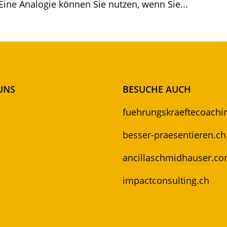
Eine Analogie können Sie nutzen, wenn Sie...
UNS
BESUCHE AUCH
fuehrungskraeftecoachi
besser-praesentieren.ch
ancillaschmidhauser.c
impactconsulting.ch