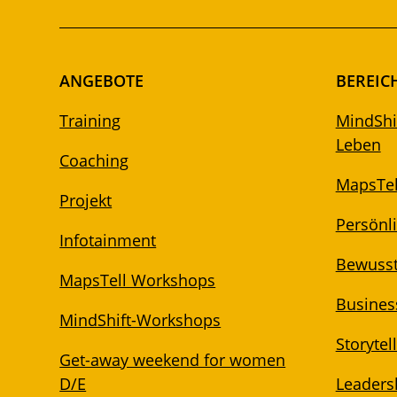
ANGEBOTE
BEREIC
Training
MindShif
Leben
Coaching
MapsTel
Projekt
Persönl
Infotainment
Bewuss
MapsTell Workshops
Business
MindShift-Workshops
Storytel
Get-away weekend for women
D/E
Leadersh