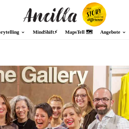
orytelling
MindShift⚡
MapsTell 🗺️
Angebote