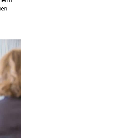
merin
uen