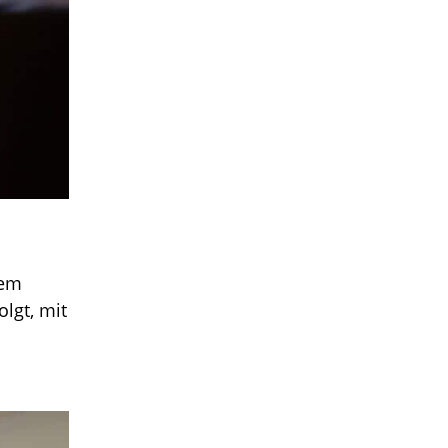
nem
lgt, mit