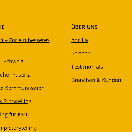
HE
ÜBER UNS
t – Für ein besseres
Ancilla
Partner
l Schweiz
Testimonials
iche Präsenz
Branchen & Kunden
te Kommunikation
 Storytelling
ling für KMU
ip Storytelling