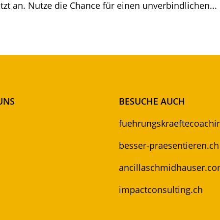
etzt an. Nutze die Chance für einen unverbindlichen...
UNS
BESUCHE AUCH
fuehrungskraeftecoachi
besser-praesentieren.ch
ancillaschmidhauser.c
impactconsulting.ch