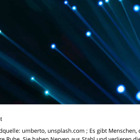
t
ldquelle: umberto, unsplash.com ; Es gibt Menschen, 
e Ruhe. Sie haben Nerven aus Stahl und verlieren die