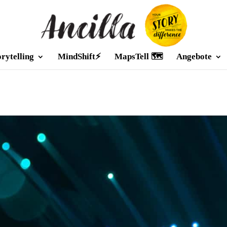
orytelling
MindShift⚡
MapsTell 🗺️
Angebote