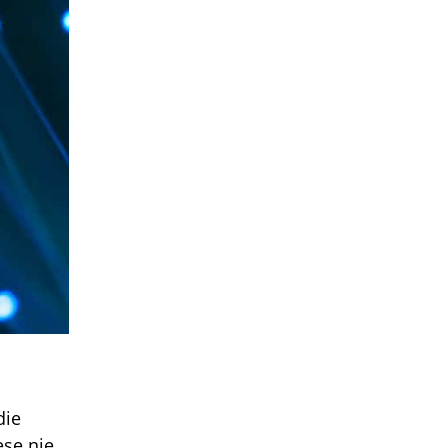
die
se nie.