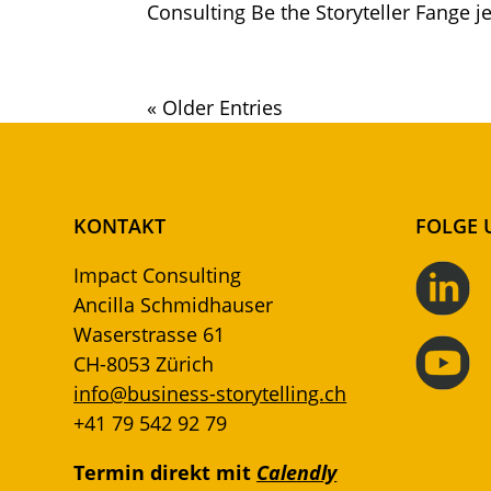
Consulting Be the Storyteller Fange j
« Older Entries
KONTAKT
FOLGE 
Impact Consulting
Ancilla Schmidhauser
Waserstrasse 61
CH-8053 Zürich
info@business-storytelling.ch
+41 79 542 92 79
Termin direkt mit
Calendly